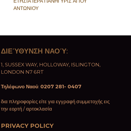
ΕΤΗΣΙΑ ΙΕΡΑ ΠΑΝΗΓΥΡΙΣ ΑΓΙΟΥ
ΑΝΤΩΝΙΟΥ
ΔΙΕΎΘΥΝΣΗ ΝΑΟΎ
:
1, SUSSEX WAY, HOLLOWAY, ISLINGTON,
LONDON N7 6RT
Τηλέφωνο Ναού
:
0207 281- 0407
δια πληροφορίες είτε για εγγραφή συμμετοχής εις
την εορτή / αρτοκλασία
PRIVACY POLICY