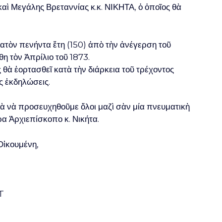
ὶ Μεγάλης Βρεταννίας κ.κ. ΝΙΚΗΤΑ, ὁ ὁποῖος θὰ
ατὸν πενήντα ἔτη (150) ἀπὸ τὴν ἀνέγερση τοῦ
θη τὸν Ἀπρίλιο τοῦ 1873.
ς θὰ ἑορτασθεῖ κατὰ τὴν διάρκεια τοῦ τρέχοντος
ς ἐκδηλώσεις.
 νὰ προσευχηθοῦμε ὅλοι μαζὶ σὰν μία πνευματικὴ
ρα Ἀρχιεπίσκοπο κ. Νικήτα.
Οἰκουμένη,
T