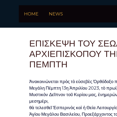
Skip
to
HOME
NEWS
content
ΕΠΙΣΚΕΨΗ ΤΟΥ ΣΕΩ
ΑΡΧΙΕΠΙΣΚΟΠΟΥ ΤΗΝ
ΠΕΜΠΤΗ
Ἀνακοινώνεται πρὸς τὸ εὐσεβὲς Ὀρθόδοξο πλ
Μεγάλη Πέμπτη 13η Ἀπριλίου 2023, τὸ πρωί,
Μυστικὸν Δεῖπνον τοῦ Κυρίου μας, ἐνημερώνο
μεσημέρι,
θὰ τελεσθεῖ Ἑσπερινὸς καὶ ἡ Θεία Λειτουργί
Ἁγίου Μεγάλου Βασιλείου, Προεξάρχοντος τ