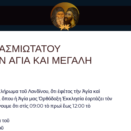
ΑΣΜΙΩΤΑΤΟΥ
 ΑΓΙΑ ΚΑΙ ΜΕΓΑΛΗ
ήρωμα τοῦ Λονδίνου, ὅτι ἐφέτος τὴν Ἁγία καὶ
 ὅπου ἡ Ἁγία μας Ὀρθόδοξη Ἐκκλησία ἑορτάζει τὸν
υμε ὅτι στὶς 09:00 τὸ πρωὶ ἕως 12:00 τὸ
α τοῦ
οῦ