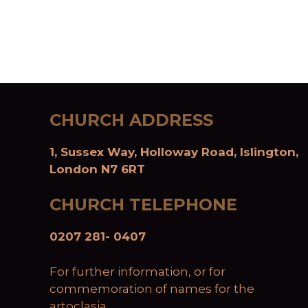
CHURCH ADDRESS
1, Sussex Way, Holloway Road, Islington,
London N7 6RT
CHURCH TELEPHONE
0207 281- 0407
For further information, or for
commemoration of names for the
artoclasia