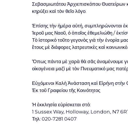
Σεβασμιωτάτου Ἀρχιεπισκόπου Θυατείρων κα
κηρύξει καὶ τὸν θεῖο λόγο.
Ἐπίσης τὴν ἡμέρα αὐτή, συμπληρώνονται ἑκ
Ἱεροῦ μας Ναοῦ, ὁ ὁποῖος ἐθεμελιώθη / ἐκτίσ
Τὸ ἱστορικὸ τοῦτο γεγονὸς γιὰ τὴν ἐνορία μα
ἔτους μὲ διάφορες λατρευτικὲς καὶ κοινωνικὲ
Ὅπως πάντα μὲ χαρὰ θὰ σᾶς ἀναμένουμε γιὰ
οἰκογένεια μαζὶ μὲ τὸν Πνευματικό μας πατέ
Εὐχόμενοι Καλὴ Ἀνάσταση καὶ Εἰρήνη στὴν 
Ἐκ τοῦ Γραφείου τῆς Κοινότητος
Ἡ ἐκκλησία εὑρίσκεται στό:
1 Sussex Way, Holloway, London, N7 6R
Τηλ: 020-7281 0407