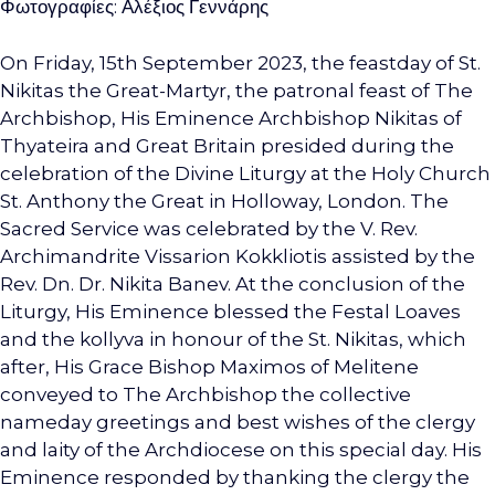
Φωτογραφίες: Αλέξιος Γεννάρης
On Friday, 15th September 2023, the feastday of St.
Nikitas the Great-Martyr, the patronal feast of The
Archbishop, His Eminence Archbishop Nikitas of
Thyateira and Great Britain presided during the
celebration of the Divine Liturgy at the Holy Church
St. Anthony the Great in Holloway, London. The
Sacred Service was celebrated by the V. Rev.
Archimandrite Vissarion Kokkliotis assisted by the
Rev. Dn. Dr. Nikita Banev. At the conclusion of the
Liturgy, His Eminence blessed the Festal Loaves
and the kollyva in honour of the St. Nikitas, which
after, His Grace Bishop Maximos of Melitene
conveyed to The Archbishop the collective
nameday greetings and best wishes of the clergy
and laity of the Archdiocese on this special day. His
Eminence responded by thanking the clergy the